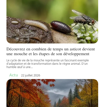
Découvrez en combien de temps un asticot devient
une mouche et les étapes de son développement
Le cycle de vie de la mouche représente un fascinant exemple
d'adaptation et de transformation dans le règne animal. D'un
humble œuf à une
…
Actu
22 juillet 2026