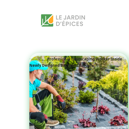
Professional Landscaping Worker Inside
Newly Designed Backyard Garden