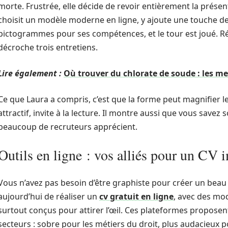
morte. Frustrée, elle décide de revoir entièrement la présent
choisit un modèle moderne en ligne, y ajoute une touche de
pictogrammes pour ses compétences, et le tour est joué. Rés
décroche trois entretiens.
Lire également :
Où trouver du chlorate de soude : les me
Ce que Laura a compris, c’est que la forme peut magnifier l
attractif, invite à la lecture. Il montre aussi que vous savez
beaucoup de recruteurs apprécient.
Outils en ligne : vos alliés pour un CV 
Vous n’avez pas besoin d’être graphiste pour créer un bea
aujourd’hui de réaliser un
cv gratuit en ligne
, avec des mod
surtout conçus pour attirer l’œil. Ces plateformes proposen
secteurs : sobre pour les métiers du droit, plus audacieux po