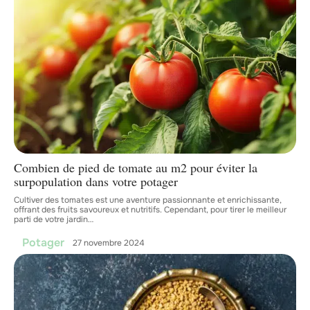
Combien de pied de tomate au m2 pour éviter la
surpopulation dans votre potager
Cultiver des tomates est une aventure passionnante et enrichissante,
offrant des fruits savoureux et nutritifs. Cependant, pour tirer le meilleur
parti de votre jardin
…
Potager
27 novembre 2024