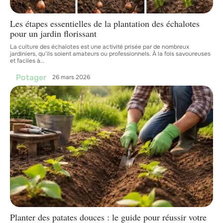
Les étapes essentielles de la plantation des échalotes
pour un jardin florissant
La culture des échalotes est une activité prisée par de nombreux
jardiniers, qu'ils soient amateurs ou professionnels. À la fois savoureuses
et faciles à
…
Potager
26 mars 2026
Planter des patates douces : le guide pour réussir votre