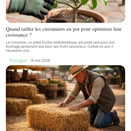
Quand tailler les citronniers en pot pour optimiser leur
croissance ?
Le citronnier, un arbre fruitier emblématique, est prisé tant pour son
feuillage persistant que pour ses fruits savoureux. Cultivé en pot, il
nécessite une
…
Potager
16 mai 2026