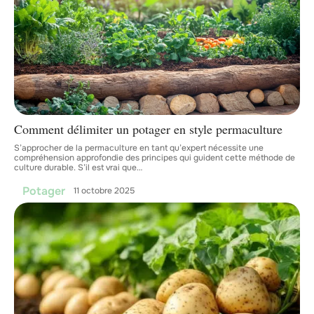
Comment délimiter un potager en style permaculture
S’approcher de la permaculture en tant qu’expert nécessite une
compréhension approfondie des principes qui guident cette méthode de
culture durable. S’il est vrai que
…
Potager
11 octobre 2025