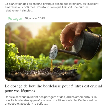
La plantation de l'ail est une pratique prisée des jardiniers, qu'ils soient
amateurs ou confirmés. Pourtant, bien que l'ail soit une culture
relativement simple,
…
Potager
16 janvier 2025
Le dosage de bouillie bordelaise pour 5 litres est crucial
pour vos légumes
Dans le secteur luxuriant des potagers et des jardins ornementaux, la
bouillie bordelaise apparaît comme un allié redoutable. Cette solution
ancestrale, associant le sulfate
…