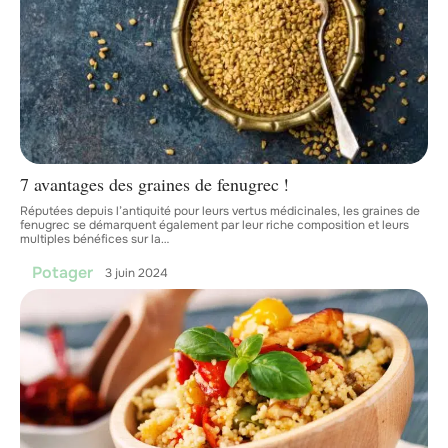
7 avantages des graines de fenugrec !
Réputées depuis l’antiquité pour leurs vertus médicinales, les graines de
fenugrec se démarquent également par leur riche composition et leurs
multiples bénéfices sur la
…
Potager
3 juin 2024