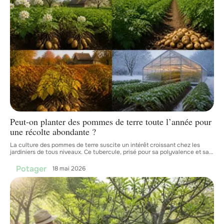
Peut-on planter des pommes de terre toute l’année pour
une récolte abondante ?
La culture des pommes de terre suscite un intérêt croissant chez les
jardiniers de tous niveaux. Ce tubercule, prisé pour sa polyvalence et sa
…
Potager
18 mai 2026