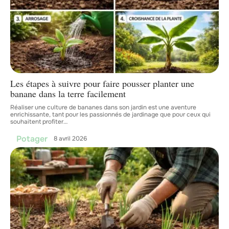
Les étapes à suivre pour faire pousser planter une
banane dans la terre facilement
Réaliser une culture de bananes dans son jardin est une aventure
enrichissante, tant pour les passionnés de jardinage que pour ceux qui
souhaitent profiter
…
Potager
8 avril 2026