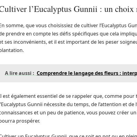
Cultiver l’Eucalyptus Gunnii : un choix 
En somme, que vous choisissiez de cultiver l’Eucalyptus Gunni
de prendre en compte les défis spécifiques que cela impli
et ses inconvénients, et il est important de les peser soi
plantation.
A lire aussi :
Comprendre le langage des fleurs : interp
Il est également essentiel de se rappeler que, comme pour t
l’Eucalyptus Gunnii nécessite du temps, de l’attention et de
connaissances et un peu de patience, vous pouvez créer u
pourra prospérer.
Cultiver un Eucalyptus Gunnii, que ce soit en pot ou en plein