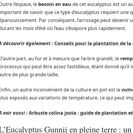
Outre l’espace, le
besoin en eau
de cet eucalyptus est un au
important de savoir que ce type d’eucalyptus requiert une 
épanouissement. Par conséquent, l’arrosage peut devenir u
durant les mois d’été où l’eau s’évapore plus rapidement.
A découvrir également :
Conseils pour la plantation de l
D’autre part, au fur et à mesure que l’arbre grandit, le
remp
processus qui peut être assez fastidieux, étant donné qu’il 
autre de plus grande taille.
Enfin, un autre inconvénient de la culture en pot est la
vulné
plus exposés aux variations de température, ce qui peut impa
A voir aussi :
Arbuste colina josta : guide de plantation et
L’Eucalyptus Gunnii en pleine terre : un