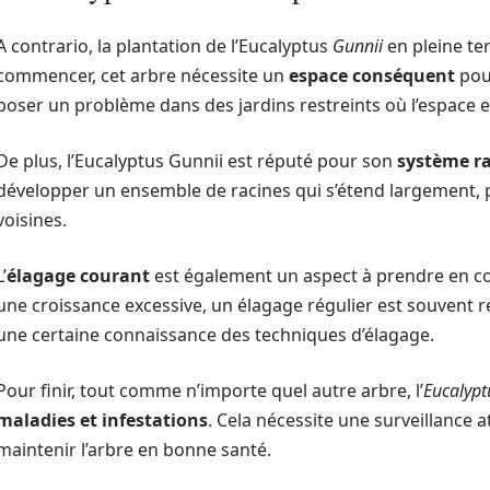
A contrario, la plantation de l’Eucalyptus
Gunnii
en pleine ter
commencer, cet arbre nécessite un
espace conséquent
pour
poser un problème dans des jardins restreints où l’espace 
De plus, l’Eucalyptus Gunnii est réputé pour son
système ra
développer un ensemble de racines qui s’étend largement, p
voisines.
L’
élagage courant
est également un aspect à prendre en comp
une croissance excessive, un élagage régulier est souvent re
une certaine connaissance des techniques d’élagage.
Pour finir, tout comme n’importe quel autre arbre, l’
Eucalypt
maladies et infestations
. Cela nécessite une surveillance 
maintenir l’arbre en bonne santé.