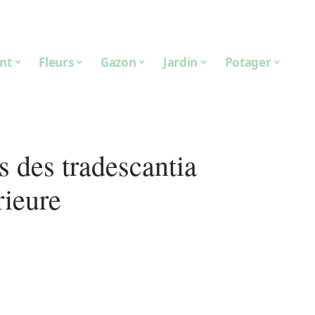
nt
Fleurs
Gazon
Jardin
Potager
s des tradescantia
rieure