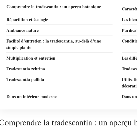
Comprendre la tradescantia : un aperçu botanique
Caractér
Répartition et écologie
Les bien
Ambiance nature
Purifica
Facilité d’entretien : la tradescantia, au-delà d’une
Conditio
simple plante
Multiplication et entretien
Les diff
Tradescantia zebrina
Tradesca
Tradescantia pallida
Utilisat
décorat
Dans un intérieur moderne
Dans un 
Comprendre la tradescantia : un aperçu 