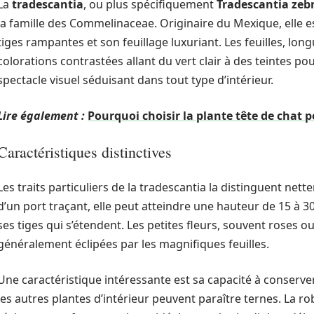
La
tradescantia
, ou plus spécifiquement
Tradescantia zeb
la famille des Commelinaceae. Originaire du Mexique, elle e
tiges rampantes et son feuillage luxuriant. Les feuilles, lon
colorations contrastées allant du vert clair à des teintes po
spectacle visuel séduisant dans tout type d’intérieur.
Lire également :
Pourquoi choisir la plante tête de chat p
Caractéristiques distinctives
Les traits particuliers de la tradescantia la distinguent net
d’un port traçant, elle peut atteindre une hauteur de 15 à 3
ses tiges qui s’étendent. Les petites fleurs, souvent roses 
généralement éclipées par les magnifiques feuilles.
Une caractéristique intéressante est sa capacité à conserve
les autres plantes d’intérieur peuvent paraître ternes. La ro