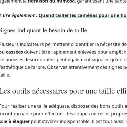
également la
floraison du mimosa
, garantissant une santé
A lire également :
Quand tailler les camélias pour une flo
Signes indiquant le besoin de taille
Plusieurs indicateurs permettent d’identifier la nécessité de
ou cassées
doivent être rapidement enlevées pour empêcher
de pousses désordonnées peut également signaler qu’un r
l’esthétique de l’arbre. Observez attentivement ces signes 
taille.
Les outils nécessaires pour une taille eff
Pour réaliser une taille adéquate, disposer des bons outils 
incontournable pour effectuer des coupes nettes et propres
scie à élaguer
peut s’avérer indispensable. Il est tout auss