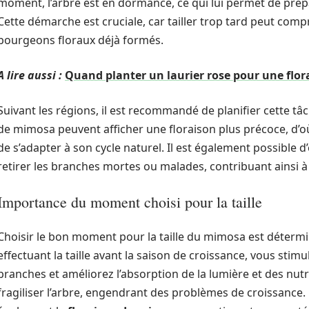
moment, l’arbre est en dormance, ce qui lui permet de prépa
Cette démarche est cruciale, car tailler trop tard peut com
bourgeons floraux déjà formés.
A lire aussi :
Quand planter un laurier rose pour une flor
Suivant les régions, il est recommandé de planifier cette tâ
de mimosa peuvent afficher une floraison plus précoce, d’où
de s’adapter à son cycle naturel. Il est également possible d
retirer les branches mortes ou malades, contribuant ainsi à l
Importance du moment choisi pour la taille
Choisir le bon moment pour la taille du mimosa est déter
effectuant la taille avant la saison de croissance, vous stim
branches et améliorez l’absorption de la lumière et des nutr
fragiliser l’arbre, engendrant des problèmes de croissance