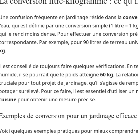
La conversion litre-kilogramme : ce qu’il
Une confusion fréquente en jardinage réside dans la
conve
l’eau, qui est définie par une conversion simple (1 litre = 1 k
qui le rend moins dense. Pour effectuer une conversion précis
correspondante. Par exemple, pour 90 litres de terreau uni
kg
.
Il est conseillé de toujours faire quelques vérifications. E
humide, il se pourrait que le poids atteigne
60 kg
. La relati
cruciale pour tout projet de jardinage, qu’il s’agisse de re
potager surélevé. Pour ce faire, il est essentiel d’utiliser un
cuisine
pour obtenir une mesure précise.
Exemples de conversion pour un jardinage efficace
Voici quelques exemples pratiques pour mieux comprendre l