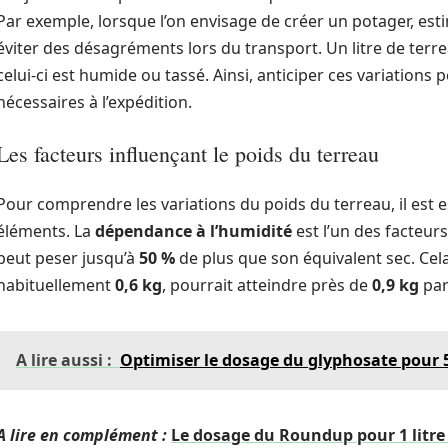
Par exemple, lorsque l’on envisage de créer un potager, esti
éviter des désagréments lors du transport. Un litre de terr
celui-ci est humide ou tassé. Ainsi, anticiper ces variation
nécessaires à l’expédition.
Les facteurs influençant le poids du terreau
Pour comprendre les variations du poids du terreau, il est 
éléments. La
dépendance à l’humidité
est l’un des facteurs
peut peser jusqu’à
50 %
de plus que son équivalent sec. Cela
habituellement
0,6 kg
, pourrait atteindre près de
0,9 kg
par
A lire aussi :
Optimiser le dosage du glyphosate pour 5 l
A lire en complément :
Le dosage du Roundup pour 1 litre 