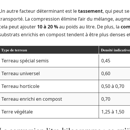
Un autre facteur déterminant est le
tassement
, qui peut s
transporté. La compression élimine l’air du mélange, augmen
cela peut ajouter
10 à 20 %
au poids au litre. De plus, la
com
substrats enrichis en compost tendent à être plus denses e
Type de terreau
Densité indicative
Terreau spécial semis
0,45
Terreau universel
0,60
Terreau horticole
0,50 à 0,70
Terreau enrichi en compost
0,70
Terre végétale
1,25 à 1,50