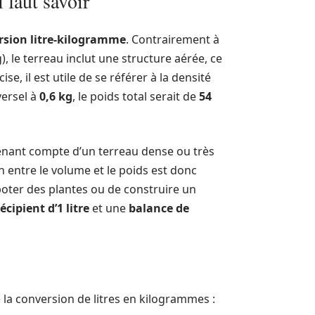
 faut savoir
rsion litre-kilogramme
. Contrairement à
g), le terreau inclut une structure aérée, ce
e, il est utile de se référer à la densité
versel à
0,6 kg
, le poids total serait de
54
n tenant compte d’un terreau dense ou très
on entre le volume et le poids est donc
mpoter des plantes ou de construire un
récipient d’1 litre
et une
balance de
a conversion de litres en kilogrammes :