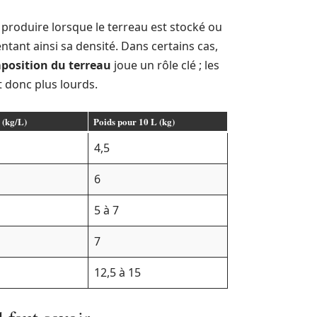
e produire lorsque le terreau est stocké ou
tant ainsi sa densité. Dans certains cas,
position du terreau
joue un rôle clé ; les
t donc plus lourds.
 (kg/L)
Poids pour 10 L (kg)
4,5
6
5 à 7
7
12,5 à 15