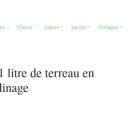
nt
Fleurs
Gazon
Jardin
Potager
litre de terreau en
dinage