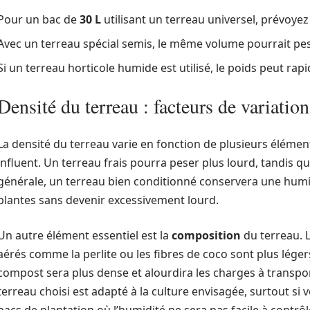
Pour un bac de
30 L
utilisant un terreau universel, prévoye
Avec un terreau spécial semis, le même volume pourrait pe
Si un terreau horticole humide est utilisé, le poids peut r
Densité du terreau : facteurs de variation
La densité du terreau varie en fonction de plusieurs élément
influent. Un terreau frais pourra peser plus lourd, tandis qu
générale, un terreau bien conditionné conservera une humid
plantes sans devenir excessivement lourd.
Un autre élément essentiel est la
composition
du terreau. 
aérés comme la perlite ou les fibres de coco sont plus légers
compost sera plus dense et alourdira les charges à transport
terreau choisi est adapté à la culture envisagée, surtout si 