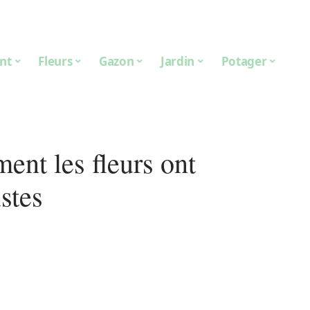
nt
Fleurs
Gazon
Jardin
Potager
ent les fleurs ont
istes