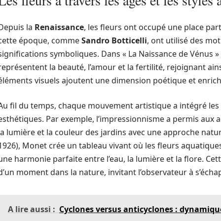
Les fleurs à travers les âges et les styles 
Depuis la
Renaissance
, les fleurs ont occupé une place part
cette époque, comme
Sandro Botticelli
, ont utilisé des mo
significations symboliques. Dans « La Naissance de Vénus » 
représentent la beauté, l’amour et la fertilité, rejoignant ai
éléments visuels ajoutent une dimension poétique et enrichi
Au fil du temps, chaque mouvement artistique a intégré les
esthétiques. Par exemple, l’impressionnisme a permis aux
la lumière et la couleur des jardins avec une approche natu
1926), Monet crée un tableau vivant où les fleurs aquatiques 
une harmonie parfaite entre l’eau, la lumière et la flore. Ce
d’un moment dans la nature, invitant l’observateur à s’écha
A lire aussi :
Cyclones versus anticyclones : dynamique