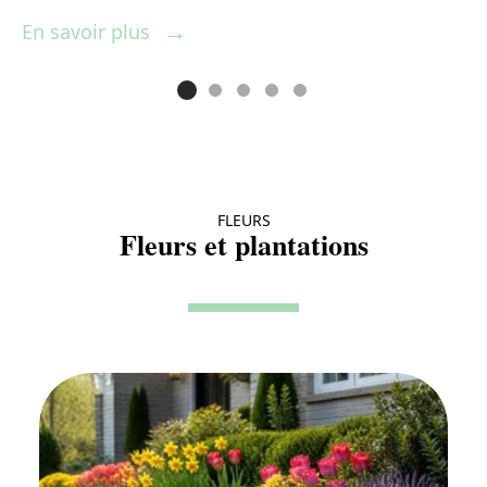
En savoir plus
E
FLEURS
Fleurs et plantations