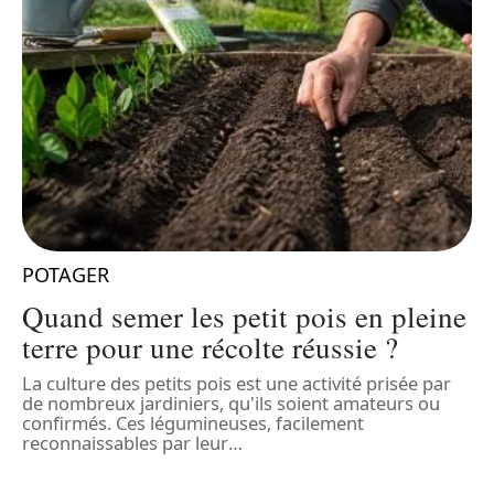
POTAGER
n
Quand semer les petit pois en pleine
terre pour une récolte réussie ?
La culture des petits pois est une activité prisée par
L
t,
de nombreux jardiniers, qu'ils soient amateurs ou
u
confirmés. Ces légumineuses, facilement
r
reconnaissables par leur
…
p