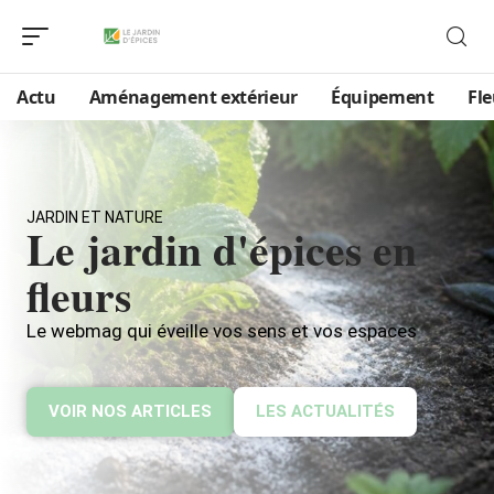
Actu
Aménagement extérieur
Équipement
Fle
JARDIN ET NATURE
Le jardin d'épices en
fleurs
Le webmag qui éveille vos sens et vos espaces
VOIR NOS ARTICLES
LES ACTUALITÉS