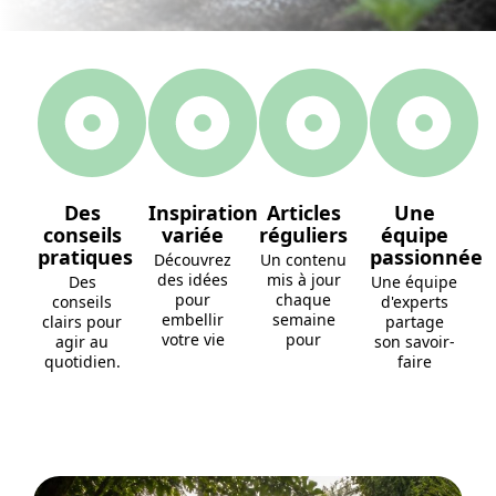
Des
Inspiration
Articles
Une
conseils
variée
réguliers
équipe
pratiques
passionnée
Découvrez
Un contenu
des idées
mis à jour
Des
Une équipe
pour
chaque
conseils
d'experts
embellir
semaine
clairs pour
partage
votre vie
pour
agir au
son savoir-
quotidien.
faire