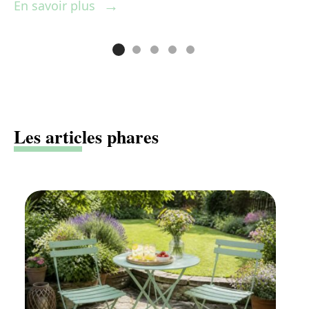
En savoir plus
E
Les articles phares